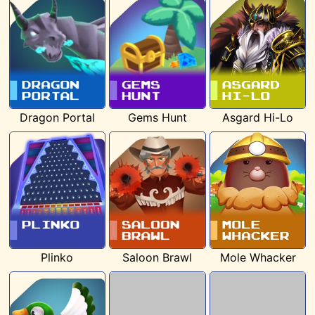
Dragon Portal
Gems Hunt
Asgard Hi-Lo
Plinko
Saloon Brawl
Mole Whacker