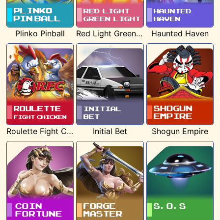
Plinko Pinball
Red Light Green Light
Haunted Haven
Roulette Fight Chicken
Initial Bet
Shogun Empire