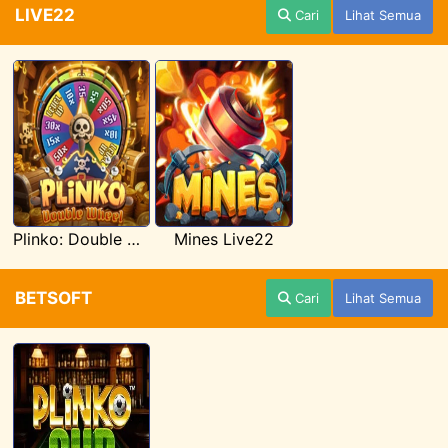
LIVE22
Cari
Lihat Semua
Plinko: Double Wheel Live22
Mines Live22
BETSOFT
Cari
Lihat Semua