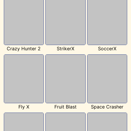
Crazy Hunter 2
StrikerX
SoccerX
Fly X
Fruit Blast
Space Crasher