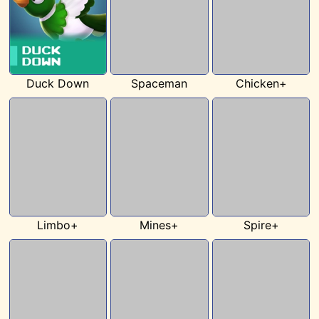
Duck Down
Spaceman
Chicken+
Limbo+
Mines+
Spire+