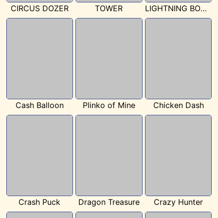
CIRCUS DOZER
TOWER
LIGHTNING BOMB
Cash Balloon
Plinko of Mine
Chicken Dash
Crash Puck
Dragon Treasure
Crazy Hunter