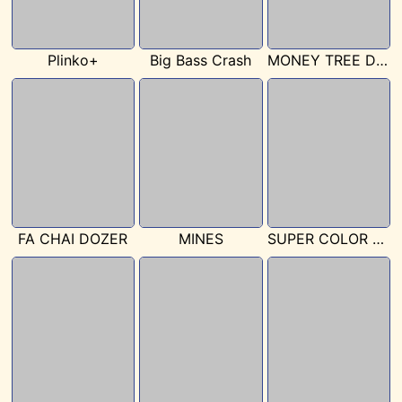
Plinko+
Big Bass Crash
MONEY TREE DOZER
FA CHAI DOZER
MINES
SUPER COLOR GAME