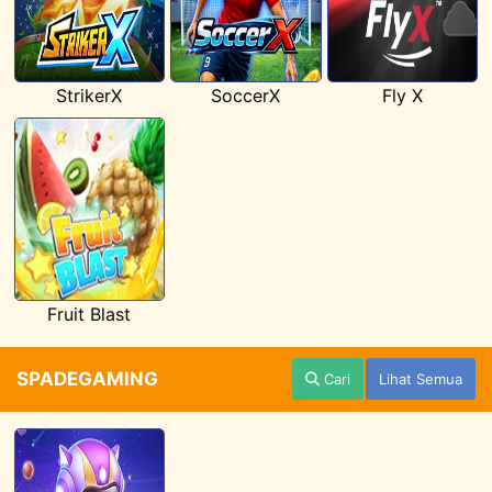
StrikerX
SoccerX
Fly X
Fruit Blast
SPADEGAMING
Cari
Lihat Semua