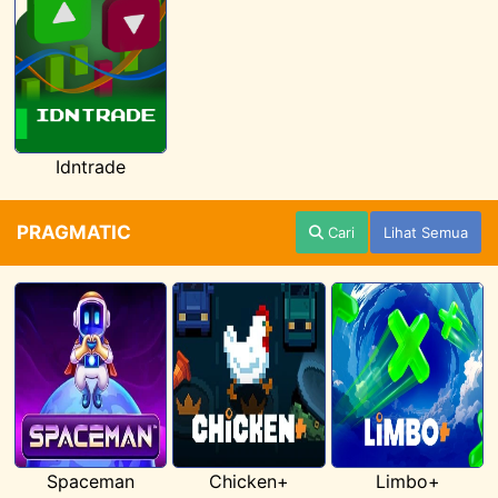
Idntrade
PRAGMATIC
Cari
Lihat Semua
Spaceman
Chicken+
Limbo+