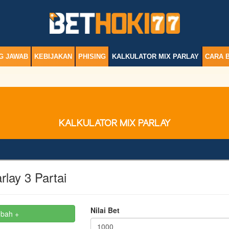
G JAWAB
KEBIJAKAN
PHISING
KALKULATOR MIX PARLAY
CARA 
KALKULATOR MIX PARLAY