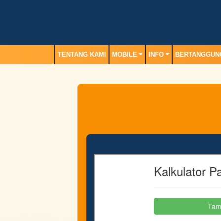
TENTANG KAMI
MOBILE
INFO
BERTANGGUN